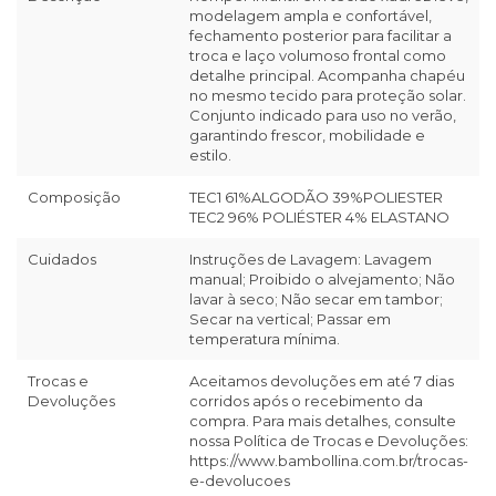
modelagem ampla e confortável,
fechamento posterior para facilitar a
troca e laço volumoso frontal como
detalhe principal. Acompanha chapéu
no mesmo tecido para proteção solar.
Conjunto indicado para uso no verão,
garantindo frescor, mobilidade e
estilo.
Composição
TEC1 61%ALGODÃO 39%POLIESTER
TEC2 96% POLIÉSTER 4% ELASTANO
Cuidados
Instruções de Lavagem: Lavagem
manual; Proibido o alvejamento; Não
lavar à seco; Não secar em tambor;
Secar na vertical; Passar em
temperatura mínima.
Trocas e
Aceitamos devoluções em até 7 dias
Devoluções
corridos após o recebimento da
compra. Para mais detalhes, consulte
nossa Política de Trocas e Devoluções:
https://www.bambollina.com.br/trocas-
e-devolucoes