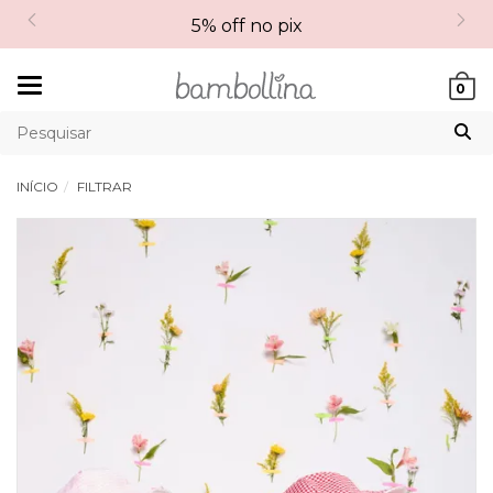
5% off no pix
Mudar
0
navegação
INÍCIO
FILTRAR