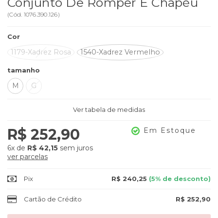
Conjunto De Romper E Chapéu
(
Cód.
1076.390.126
)
Cor
1179-Xadrez Rosa
1540-Xadrez Vermelho
tamanho
M
G
Ver tabela de medidas
R$ 252,90
Em Estoque
6x
de
R$ 42,15
sem juros
ver parcelas
Pix
R$ 240,25
(5% de desconto)
Cartão de Crédito
R$ 252,90