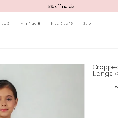
5% off no pix
 ao 2
Mini: 1 ao 8
Kids: 6 ao 16
Sale
Croppe
Longa
(
C