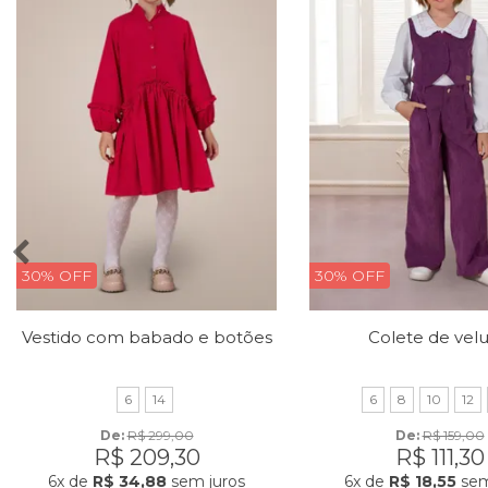
30% OFF
30% OFF
Vestido com babado e botões
Colete de vel
6
14
6
8
10
12
De: 
R$ 299,00
De: 
R$ 159,00
R$ 209,30
R$ 111,30
6x
de
R$ 34,88
sem juros
6x
de
R$ 18,55
sem