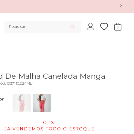
0
d De Malha Canelada Manga
Cód.
1037.110.224ML
)
or
OPS!
JÁ VENDEMOS TODO O ESTOQUE.