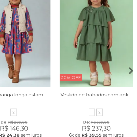
30% OFF
Vestido manga longa estampado
Vestido de babados com aplique de borboletas
2
1
2
De: 
R$ 209,00
De: 
R$ 339,00
R$ 146,30
R$ 237,30
R$ 24,38
sem juros
6x
de
R$ 39,55
sem juros