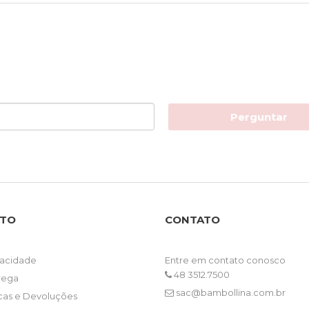
Perguntar
NTO
CONTATO
ivacidade
Entre em contato conosco
48 3512.7500
trega
sac@bambollina.com.br
ocas e Devoluções