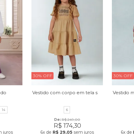
30% OFF
30% OFF
Vestido com corpo em tela sobreposta e estampa frontal
udo
14
6
De: 
R$ 249,00
R$ 174,30
 juros
6x
de
R$ 29,05
sem juros
6x
de