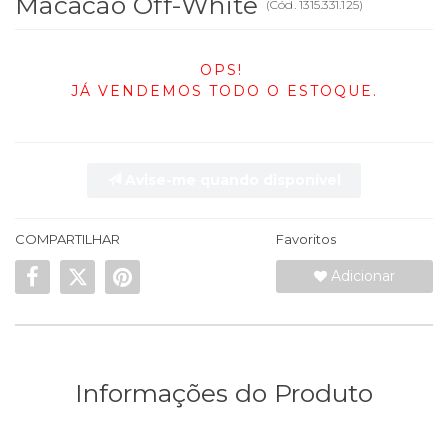
Macacão Off-White
(
Cód.
1315.331.125
)
OPS!
JÁ VENDEMOS TODO O ESTOQUE.
Avise-me quando disponível
COMPARTILHAR
Favoritos
Adicionar
Informações do Produto