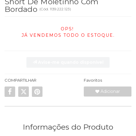
Short De Moletinho Com
Bordado
(
Cód.
1139.222.123
)
OPS!
JÁ VENDEMOS TODO O ESTOQUE.
Avise-me quando disponível
COMPARTILHAR
Favoritos
Adicionar
Informações do Produto