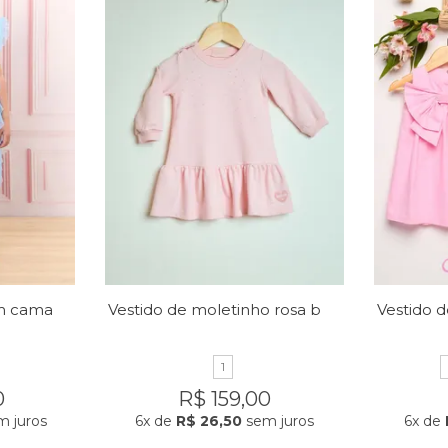
Vestido micro tule em camadas
Vestido de moletinho rosa bebê
1
0
R$ 159,00
 juros
6x
de
R$ 26,50
sem juros
6x
de