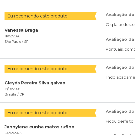
Avaliação do
Eu recomendo este produto
O q falar dest
Vanessa Braga
11/02/2026
Avaliação da
SÃo Paulo /
SP
Pontuais, comp
Avaliação do
Eu recomendo este produto
lindo acabam
Gleyds Pereira Silva galvao
18/01/2026
Brasília /
DF
Avaliação do
Eu recomendo este produto
Ficou perfeito 
Jannylene cunha matos rufino
24/12/2025