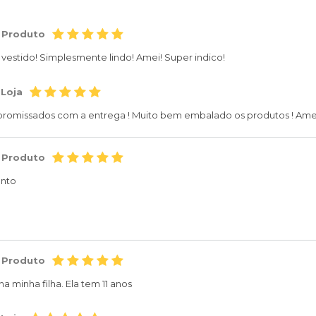
 Produto
e vestido! Simplesmente lindo! Amei! Super indico!
 Loja
romissados com a entrega ! Muito bem embalado os produtos ! Amei!
 Produto
ento
 Produto
na minha filha. Ela tem 11 anos