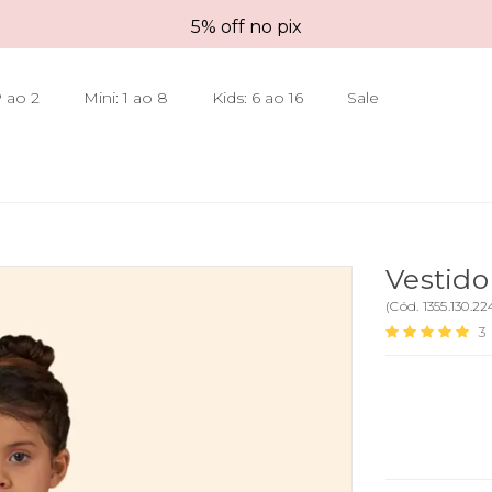
5% off no pix
 ao 2
Mini: 1 ao 8
Kids: 6 ao 16
Sale
Vestid
(
Cód.
1355.130.22
3