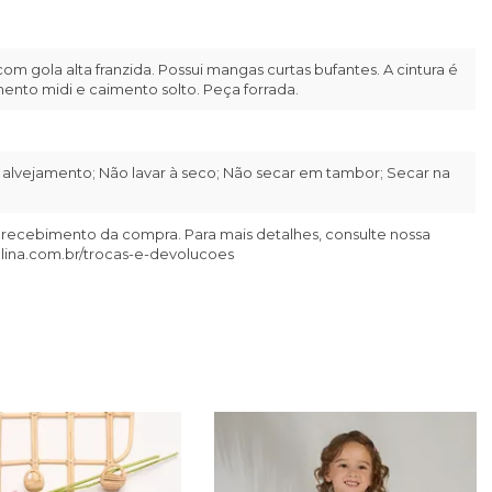
m gola alta franzida. Possui mangas curtas bufantes. A cintura é
nto midi e caimento solto. Peça forrada.
alvejamento; Não lavar à seco; Não secar em tambor; Secar na
 recebimento da compra. Para mais detalhes, consulte nossa
llina.com.br/trocas-e-devolucoes