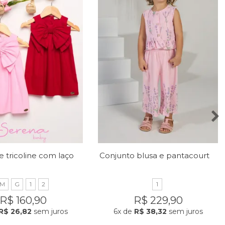
Vestido de tricoline com laço no peito
Conjunto blusa e pantacourt com estampa de lavandas
M
G
1
2
1
R$ 160,90
R$ 229,90
R$ 26,82
sem juros
6x
de
R$ 38,32
sem juros