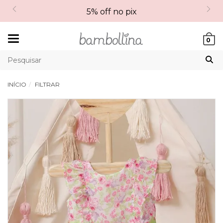
5% off no pix
Mudar
0
navegação
INÍCIO
FILTRAR