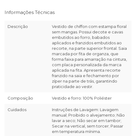
Informações Técnicas
Descrição
Vestido de chiffon com estampa floral
sem mangas. Possui decote e cavas
embutidos ao forro, babados
aplicados e franzidos embutidos ao
recorte, na parte superior frontal. Saia
marcada por fita de organza, que
forma faixa para amarração na cintura,
com placa personalizada da marca
aplicada na fita. Apresenta recorte
franzido na saia e fechamento por
zíper na parte de trás, garantindo
praticidade ao vestir.
Composição
Vestido e forro: 100% Poliéster
Cuidados
Instruções de Lavagem: Lavagem
manual; Proibido o alvejamento; Não
lavar a seco; Não secar em tambor;
Secar na vertical, sem torcer; Passar
em temperatura mínima.