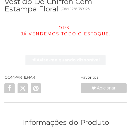
Vestido De Chiffon Com
Estampa Floral
(
Cód.
1255.330.123
)
OPS!
JÁ VENDEMOS TODO O ESTOQUE.
Avise-me quando disponível
COMPARTILHAR
Favoritos
Adicionar
Informações do Produto