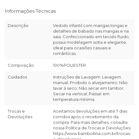
Informações Técnicas
Descrição
Vestido infantil com mangas longas e
detalhes de babado nas mangas e na
saia. Confeccionado em tecido fluido,
possui modelagem solta e elegante,
ideal para ocasiões casuais e
românticas.
Composição
100%POLIESTER
Cuidados
Instruções de Lavagem: Lavagem
manual; Proibido o alvejamento; Não
lavar à seco; Não secar em tambor;
Secar na vertical; Passar em
temperatura mínima.
Trocas e
Aceitamos devoluções em até 7 dias
Devoluções
corridos após o recebimento da
compra. Para mais detalhes, consulte
nossa Política de Trocas e Devoluções:
https://www.bambollina.com.br/trocas-