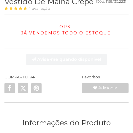
Vestido De Malha Crepe
(
Cód.
1158.130.223
)
1
avaliação
OPS!
JÁ VENDEMOS TODO O ESTOQUE.
Avise-me quando disponível
COMPARTILHAR
Favoritos
Adicionar
Informações do Produto