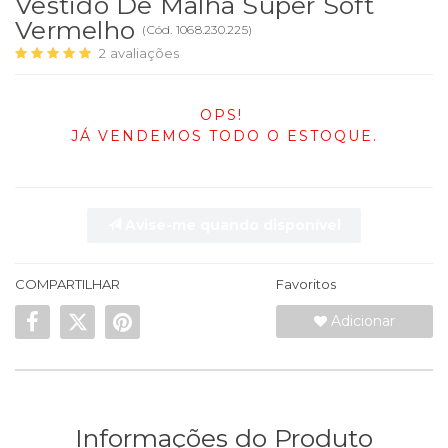
Vestido De Malha Super Soft
Vermelho
(
Cód.
1068.230.225
)
2
avaliações
OPS!
JÁ VENDEMOS TODO O ESTOQUE.
Avise-me quando disponível
COMPARTILHAR
Favoritos
Adicionar
Informações do Produto