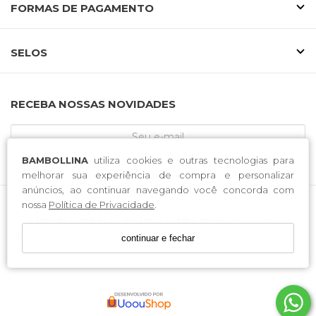
FORMAS DE PAGAMENTO
SELOS
RECEBA NOSSAS NOVIDADES
BAMBOLLINA
utiliza cookies e outras tecnologias para
CADASTRE-SE
melhorar sua experiência de compra e personalizar
anúncios, ao continuar navegando você concorda com
nossa
Política de Privacidade
.
T TREND CONFECCOES LTDA / CNPJ: 37.560.065/0001-00
Endereço: Rodovia José Tiscoski . 1651 . Bairro Boa Esperança .
continuar e fechar
Sombrio . SC . CEP 88960-000