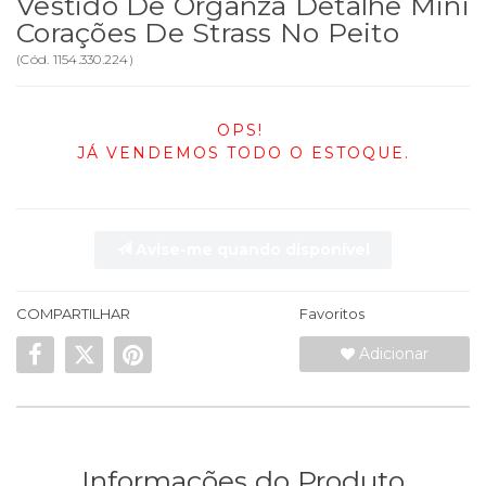
Vestido De Organza Detalhe Mini
Corações De Strass No Peito
(
Cód.
1154.330.224
)
OPS!
JÁ VENDEMOS TODO O ESTOQUE.
Avise-me quando disponível
COMPARTILHAR
Favoritos
Adicionar
Informações do Produto