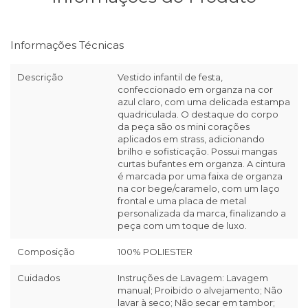
Informações Técnicas
Descrição
Vestido infantil de festa,
confeccionado em organza na cor
azul claro, com uma delicada estampa
quadriculada. O destaque do corpo
da peça são os mini corações
aplicados em strass, adicionando
brilho e sofisticação. Possui mangas
curtas bufantes em organza. A cintura
é marcada por uma faixa de organza
na cor bege/caramelo, com um laço
frontal e uma placa de metal
personalizada da marca, finalizando a
peça com um toque de luxo.
Composição
100% POLIESTER
Cuidados
Instruções de Lavagem: Lavagem
manual; Proibido o alvejamento; Não
lavar à seco; Não secar em tambor;