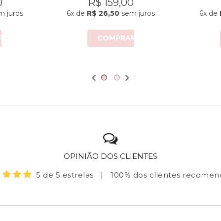
0
R$ 159,00
 juros
6x
de
R$ 26,50
sem juros
6x
de
R
COMPRAR
OPINIÃO DOS CLIENTES
5 de 5 estrelas
|
100% dos clientes recome