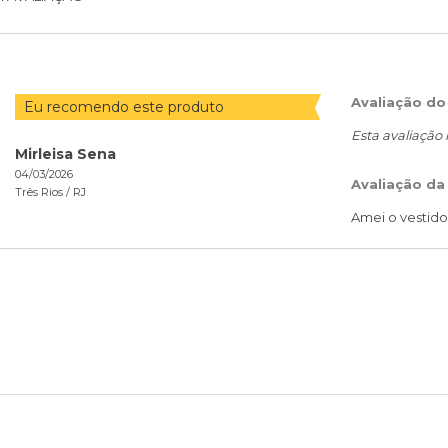
Avaliação do
Eu recomendo este produto
Esta avaliação
Mirleisa Sena
04/03/2026
Avaliação da
Três Rios /
RJ
Amei o vestido,