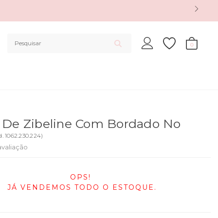
0
 De Zibeline Com Bordado No
d.
1062.230.224
)
avaliação
OPS!
JÁ VENDEMOS TODO O ESTOQUE.