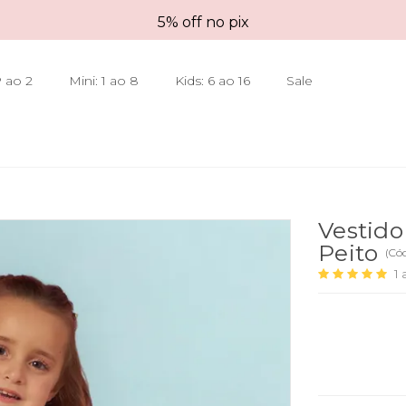
5% off no pix
 ao 2
Mini: 1 ao 8
Kids: 6 ao 16
Sale
Vestido
Peito
(
Có
1