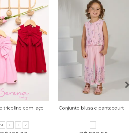
Vestido de tricoline com laço no peito
Conjunto blusa e pantacourt com estampa de lavandas
M
G
1
2
1