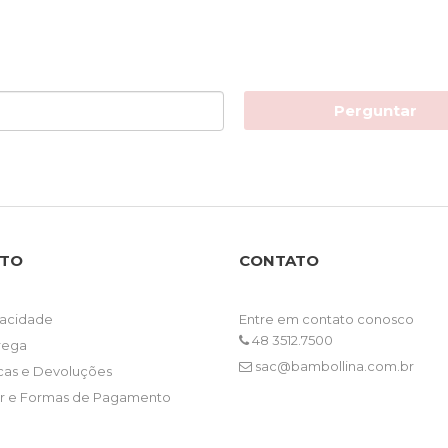
Perguntar
NTO
CONTATO
ivacidade
Entre em contato conosco
48 3512.7500
trega
sac@bambollina.com.br
ocas e Devoluções
 e Formas de Pagamento