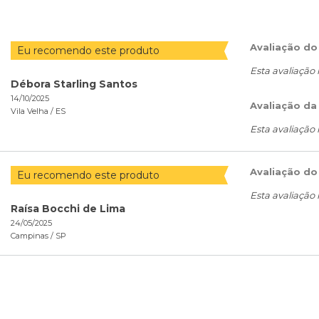
Avaliação do
Eu recomendo este produto
Esta avaliação
Débora Starling Santos
14/10/2025
Avaliação da
Vila Velha /
ES
Esta avaliação
Avaliação do
Eu recomendo este produto
Esta avaliação
Raísa Bocchi de Lima
24/05/2025
Campinas /
SP