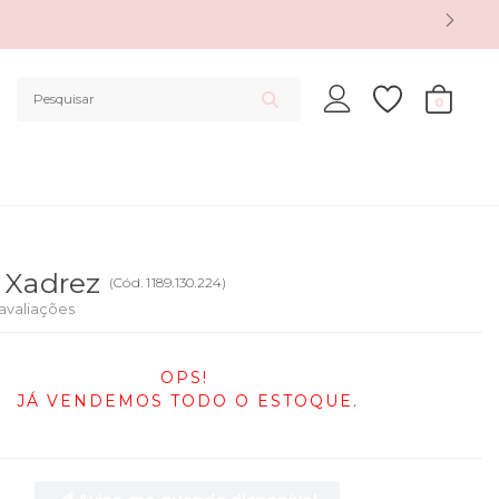
0
o Xadrez
(
Cód.
1189.130.224
)
avaliações
OPS!
JÁ VENDEMOS TODO O ESTOQUE.