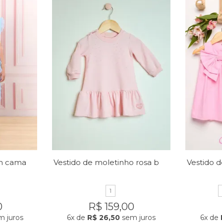
Vestido micro tule em camadas
Vestido de moletinho rosa bebê
1
0
R$ 159,00
 juros
6x
de
R$ 26,50
sem juros
6x
de