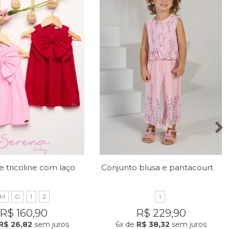
Vestido de tricoline com laço no peito
Conjunto blusa e pantacourt com estampa de lavandas
M
G
1
2
1
R$ 160,90
R$ 229,90
R$ 26,82
sem juros
6x
de
R$ 38,32
sem juros