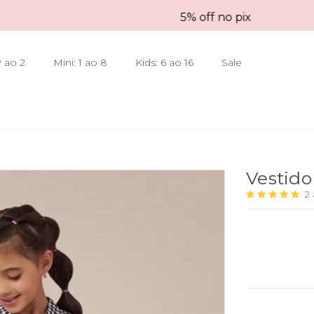
5% off no pix
 ao 2
Mini: 1 ao 8
Kids: 6 ao 16
Sale
Vestid
2